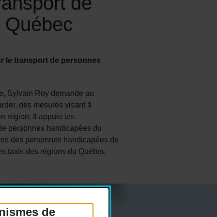
transport de
u Québec
r le transport de personnes
e, Sylvain Roy demande au
rder, des mesures visant à
n région. Il appuie les
 de personnes handicapées du
ns des personnes handicapées de
es taxis des régions du Québec
anismes de