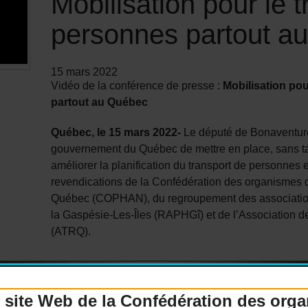
Mobilisation pour le 
personnes partout a
15 mars 2022
Vidéo de la conférence de presse :
Mobilisation pou
partout au Québec
Québec, le 15 mars 2022-
Le député de Bonaventur
gouvernement du Québec de mettre en place, sans ta
améliorer la planification du transport de personnes e
revendications de la Confédération des organismes
Québec (COPHAN), du regroupement des associatio
la Gaspésie-Les-Îles (RAPHGî) et de l’Association d
(ATRQ).
 site Web de la Confédération des org