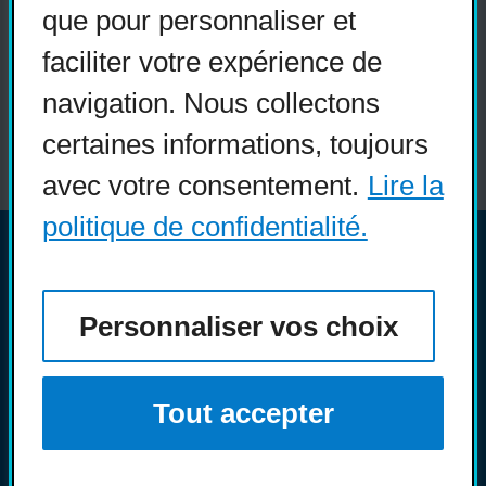
que pour personnaliser et
Guide sur l’accessibilité
faciliter votre expérience de
universelle
navigation. Nous collectons
FAQ
certaines informations, toujours
avec votre consentement.
Lire la
politique de confidentialité.
© COPHAN - Ensemble pour
l'inclusion 2026. Tous droits
Personnaliser vos choix
réservés.
Conception :
Ekloweb
Crédits photo :
Merryl B.
Tout accepter
Personnaliser les témoins
Politique de confidentialité