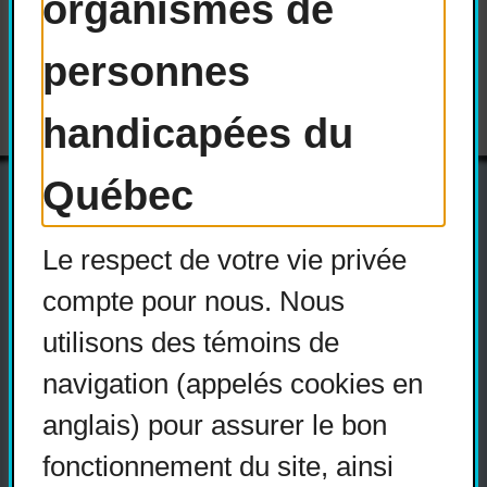
organismes de
Versions téléchargeables :
personnes
handicapées du
Québec
Le respect de votre vie privée
Actualités
compte pour nous. Nous
Devenir membre
utilisons des témoins de
Nous joindre
navigation (appelés cookies en
Nous recrutons
anglais) pour assurer le bon
fonctionnement du site, ainsi
Réseaux sociaux