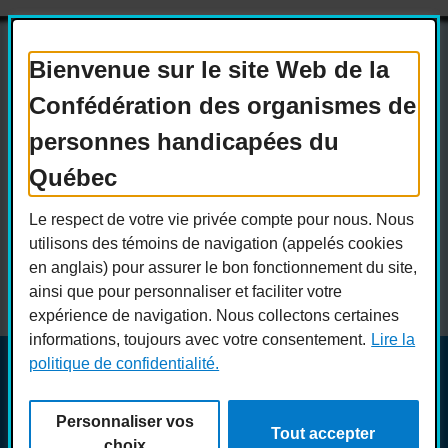
Bienvenue sur le site Web de la
Confédération des organismes de
Actualités
Devenir membre
personnes handicapées du
Nous joindre
Nous recrutons
Québec
Réseaux sociaux
Le respect de votre vie privée compte pour nous. Nous
Guide sur l’accessibilité universelle
utilisons des témoins de navigation (appelés cookies
FAQ
en anglais) pour assurer le bon fonctionnement du site,
ainsi que pour personnaliser et faciliter votre
expérience de navigation. Nous collectons certaines
informations, toujours avec votre consentement.
Lire la
politique de confidentialité.
© COPHAN - Ensemble pour l'inclusion 2026. Tous droits
réservés.
Personnaliser vos
Conception :
Ekloweb
Tout accepter
Crédits photo :
Merryl B.
choix