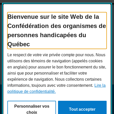
Bienvenue sur le site Web de la
Confédération des organismes de
Actualités
Devenir membre
personnes handicapées du
Nous joindre
Nous recrutons
Québec
Réseaux sociaux
Le respect de votre vie privée compte pour nous. Nous
Guide sur l’accessibilité universelle
utilisons des témoins de navigation (appelés cookies
FAQ
en anglais) pour assurer le bon fonctionnement du site,
ainsi que pour personnaliser et faciliter votre
expérience de navigation. Nous collectons certaines
informations, toujours avec votre consentement.
Lire la
politique de confidentialité.
© COPHAN - Ensemble pour l'inclusion 2026. Tous droits
réservés.
Personnaliser vos
Conception :
Ekloweb
Tout accepter
Crédits photo :
Merryl B.
choix