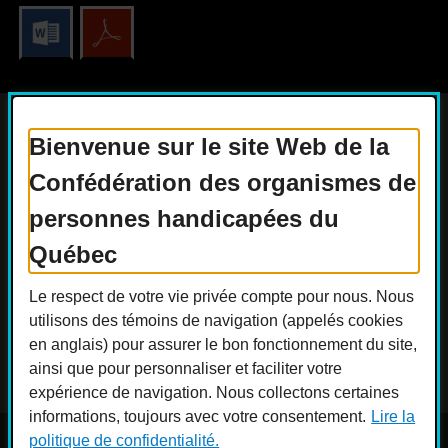
Bienvenue sur le site Web de la
Confédération des organismes de
Actualités
Devenir membre
personnes handicapées du
Nous joindre
Nous recrutons
Québec
Réseaux sociaux
Le respect de votre vie privée compte pour nous. Nous
Guide sur l’accessibilité universelle
utilisons des témoins de navigation (appelés cookies
FAQ
en anglais) pour assurer le bon fonctionnement du site,
ainsi que pour personnaliser et faciliter votre
expérience de navigation. Nous collectons certaines
informations, toujours avec votre consentement.
Lire la
politique de confidentialité.