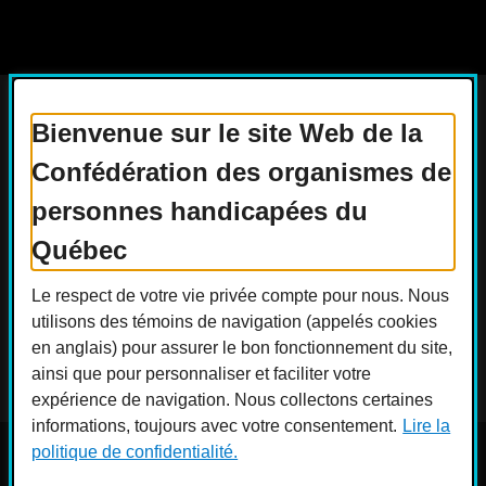
Bienvenue sur le site Web de la
Confédération des organismes de
Actualités
Devenir membre
personnes handicapées du
Nous joindre
Nous recrutons
Québec
Réseaux sociaux
Le respect de votre vie privée compte pour nous. Nous
Guide sur l’accessibilité universelle
utilisons des témoins de navigation (appelés cookies
FAQ
en anglais) pour assurer le bon fonctionnement du site,
ainsi que pour personnaliser et faciliter votre
expérience de navigation. Nous collectons certaines
informations, toujours avec votre consentement.
Lire la
politique de confidentialité.
© COPHAN - Ensemble pour l'inclusion 2026. Tous droits