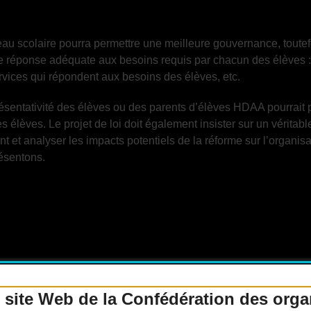
eau scolaire pourra permettre une meilleure gouvernance, toute
e réponse adéquate aux besoins requis par chacun des élèves :
rvices qui répondent aux besoins des élèves, etc.
sentativité des élèves ou des parents d’élèves HDAA pourrait 
élèves. Le projet de loi doit également insister sur un véritable
et analyser les impacts potentiels de la réforme sur l’organisat
ésentons.
 site Web de la Confédération des org