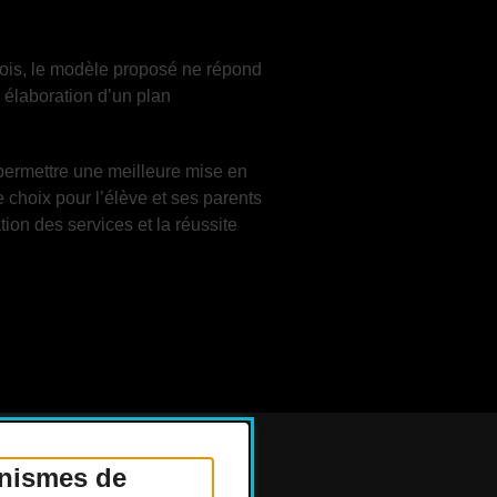
fois, le modèle proposé ne répond
 élaboration d’un plan
permettre une meilleure mise en
 choix pour l’élève et ses parents
ion des services et la réussite
anismes de