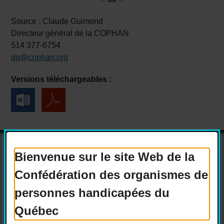
Source : Claude Guimond
Directeur général de la COPHAN
514 377-6754
dg@cophan.org
Versions téléchargeables :
Bienvenue sur le site Web de la
Confédération des organismes de
Actualités
Devenir membre
personnes handicapées du
Nous joindre
Nous recrutons
Québec
Réseaux sociaux