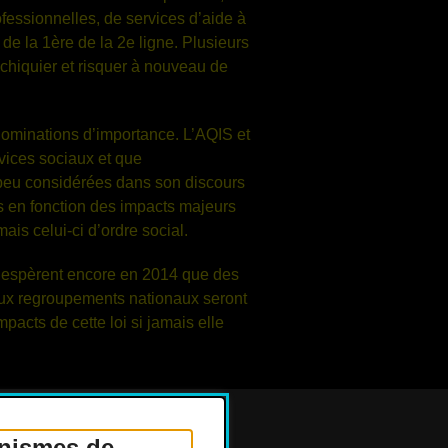
ofessionnelles, de services d’aide à
 de la 1
ère
de la 2
e
ligne. Plusieurs
l’échiquier et risquer à nouveau de
 nominations d’importance. L’AQIS et
vices sociaux et que
s peu considérées dans son discours
es en fonction des impacts majeurs
ais celui-ci d’ordre social.
t espèrent encore en 2014 que des
deux regroupements nationaux seront
pacts de cette loi si jamais elle
anismes de