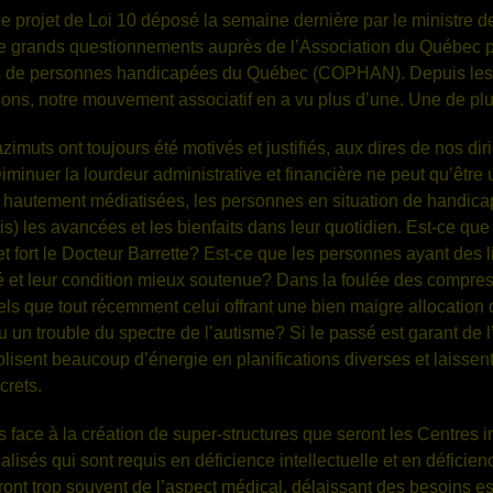
 projet de Loi 10 déposé la semaine dernière par le ministre de
e grands questionnements auprès de l’Association du Québec pou
 de personnes handicapées du Québec (COPHAN). Depuis les tre
ions, notre mouvement associatif en a vu plus d’une. Une de plus
uts ont toujours été motivés et justifiés, aux dires de nos diri
minuer la lourdeur administrative et financière ne peut qu’être un
hautement médiatisées, les personnes en situation de handicap 
is) les avancées et les bienfaits dans leur quotidien. Est-ce que
t fort le Docteur Barrette? Est-ce que les personnes ayant des li
é et leur condition mieux soutenue? Dans la foulée des compres
s que tout récemment celui offrant une bien maigre allocation
u un trouble du spectre de l’autisme? Si le passé est garant de l
sent beaucoup d’énergie en planifications diverses et laissent
crets.
ce à la création de super-structures que seront les Centres in
lisés qui sont requis en déficience intellectuelle et en déficie
ront trop souvent de l’aspect médical, délaissant des besoins es