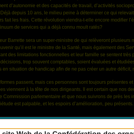
ent d’autonomie et des capacités de travail, d’activités sociopr
 Déjà depuis 10 ans, le milieu peine à déterminer ce qui relevait
s fait les frais. Cette révolution viendra-t-elle encore modifier 
ntinuum de services qui a déjà connu moult ratés?
eur Barrette sera un super-ministre de qui relèveront plusieurs
enir qu’il est le ministre de la Santé, mais également des Ser
t des limitations fonctionnelles et leur famille se sentent trè
s décisions, trop souvent comptables, soient évaluées et étudié
en situation de handicap afin de ne pas créer un autre déficit, m
formes passent, mais ces personnes sont toujours présentes e
s viennent à la tête de nos dirigeants. Il est certain que nos 
ine Commission parlementaire et que nous suivrons de près les im
uiétude est palpable, et les espoirs d’amélioration, peu présents.
 site Web de la Confédération des org