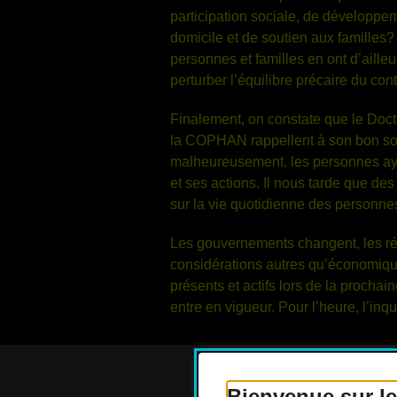
participation sociale, de développem
domicile et de soutien aux familles?
personnes et familles en ont d’ailleur
perturber l’équilibre précaire du co
Finalement, on constate que le Doct
la COPHAN rappellent à son bon souv
malheureusement, les personnes ayan
et ses actions. Il nous tarde que de
sur la vie quotidienne des personnes 
Les gouvernements changent, les ré
considérations autres qu’économique
présents et actifs lors de la procha
entre en vigueur. Pour l’heure, l’inq
Bienvenue sur le