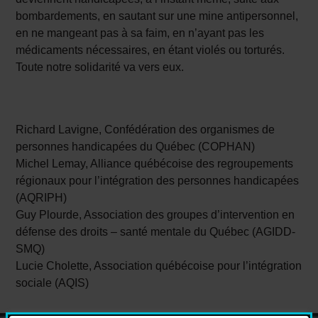
bombardements, en sautant sur une mine antipersonnel,
en ne mangeant pas à sa faim, en n’ayant pas les
médicaments nécessaires, en étant violés ou torturés.
Toute notre solidarité va vers eux.
Richard Lavigne, Confédération des organismes de
personnes handicapées du Québec (COPHAN)
Michel Lemay, Alliance québécoise des regroupements
régionaux pour l’intégration des personnes handicapées
(AQRIPH)
Guy Plourde, Association des groupes d’intervention en
défense des droits – santé mentale du Québec (AGIDD-
SMQ)
Lucie Cholette, Association québécoise pour l’intégration
sociale (AQIS)